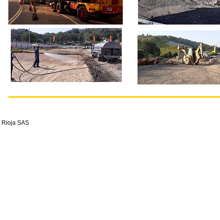
a Rioja SAS